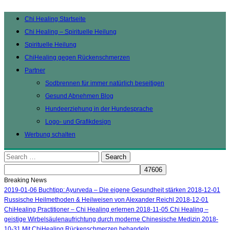
Chi Healing Startseite
Chi Healing – Spirituelle Heilung
Spirituelle Heilung
ChiHealing gegen Rückenschmerzen
Partner
Sodbrennen für immer natürlich beseitigen
Gesund Abnehmen Blog
Hundeerziehung in der Hundesprache
Logo- und Grafikdesign
Werbung schalten
Search
for:
Breaking News
2019-01-06
Buchtipp: Ayurveda – Die eigene Gesundheit stärken
2018-12-01
Russische Heilmethoden & Heilweisen von Alexander Reichl
2018-12-01
ChiHealing Practitioner – Chi Healing erlernen
2018-11-05
Chi Healing –
geistige Wirbelsäulenaufrichtung durch moderne Chinesische Medizin
2018-
10-31
Mit ChiHealing Rückenschmerzen behandeln